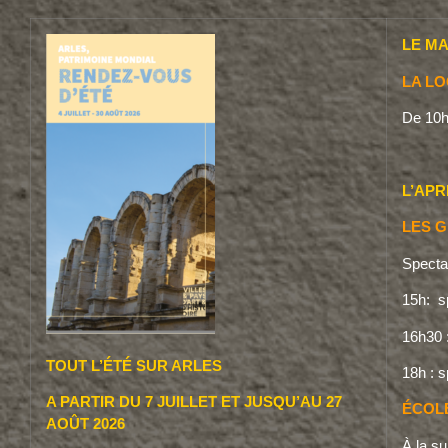
LE MA
LA L
De 10h
L’APR
LES G
Specta
15h: s
16h30 
TOUT L’ÉTÉ SUR ARLES
18h : s
A PARTIR DU 7 JUILLET ET JUSQU’AU 27
ÉCOLE
AOÛT 2026
À la s