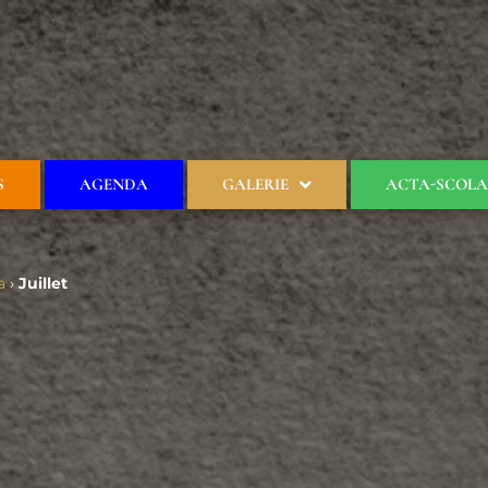
S
AGENDA
GALERIE
ACTA-SCOLA
a
›
Juillet