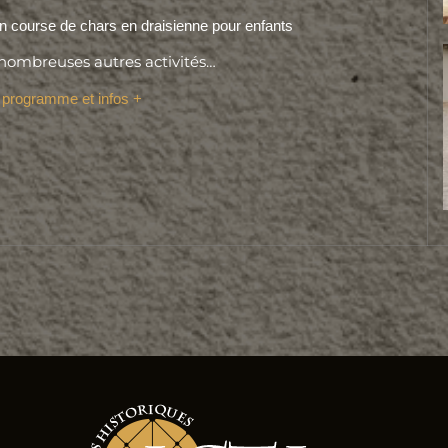
ion course de chars en draisienne pour enfants
 nombreuses autres activités…
e programme et infos +