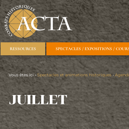
RESSOURCES
SPECTACLES / EXPOSITIONS / COUR
Vous êtes ici ›
Spectacles et animations historiques
›
Agend
JUILLET