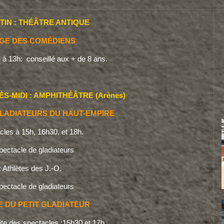
TIN : THÉÂTRE ANTIQUE
OGE DES COMÉDIENS
 à 13h: conseillé aux + de 8 ans.
ÈS-MIDI : AMPHITHÉÂTRE (Arènes)
LADIATEURS DU HAUT-EMPIRE
cles à 15h, 16h30, et 18h.
pectacle de gladiateurs
: Athlètes des J.-O.
pectacle de gladiateurs
 DU PETIT GLADIATEUR
uite des spectacles :15h30 et 17h