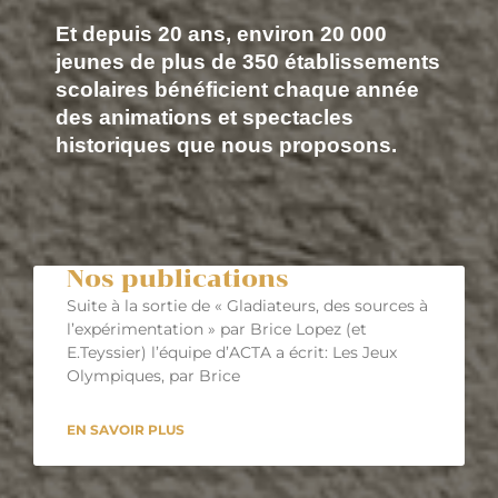
Et depuis 20 ans, environ 20 000
jeunes de plus de 350 établissements
scolaires bénéficient chaque année
des animations et spectacles
historiques que nous proposons.
Nos publications
Suite à la sortie de « Gladiateurs, des sources à
l’expérimentation » par Brice Lopez (et
E.Teyssier) l’équipe d’ACTA a écrit: Les Jeux
Olympiques, par Brice
EN SAVOIR PLUS