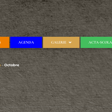
S
AGENDA
GALERIE
ACTA-SCOLA
a
›
Octobre